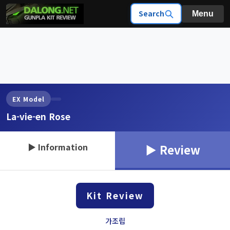
Search
Menu
EX Model
La-vie-en Rose
▶ Information
▶ Review
Kit Review
가조립