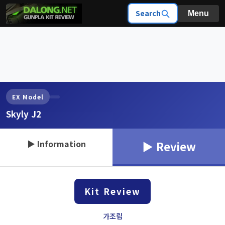
Search
Menu
EX Model
Skyly J2
▶ Information
▶ Review
Kit Review
가조립