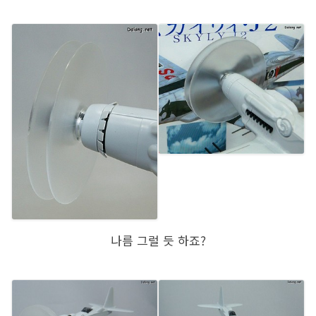
나름 그럴 듯 하죠?