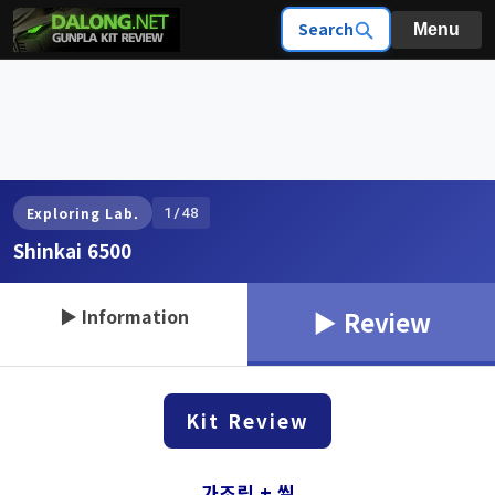
Search
Menu
1/48
Exploring Lab.
Shinkai 6500
▶ Information
▶ Review
Kit Review
가조립 + 씰