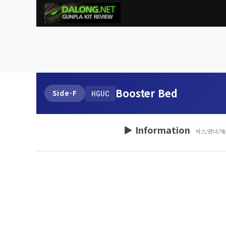
Booster Bed
Side-F
HGUC
▶ Information
박스/런너/매