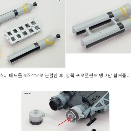
스터 베드를 4조각으로 분할한 후, 양쪽 프로펠런트 탱크만 합쳐줍니