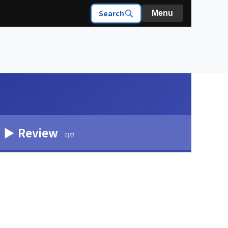
Search
Menu
▶ Review
리뷰