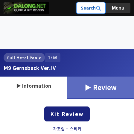
Search
Menu
1/60
Full Metal Panic
M9 Gernsback Ver.IV
▶ Information
▶ Review
Kit Review
가조립 + 스티커