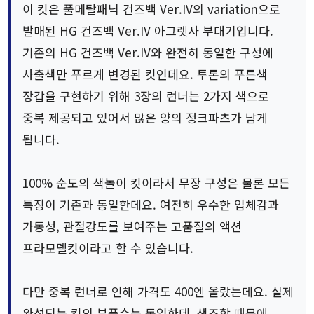
이 킷은 풀메탈패닉 건즈백 Ver.IV의 variation으로
발매된 HG 건즈백 Ver.IV 아그렛사 부대기입니다.
기존의 HG 건즈백 Ver.IV와 완전히 동일한 구성에
사출색만 푸르게 변경된 킷인데요. 투톤의 푸른색
장갑을 구현하기 위해 3장의 런너는 2가지 색으로
중복 제공되고 있어서 많은 양의 정크파츠가 남게
됩니다.
100% 순도의 색놀이 킷이라서 무장 구성은 물론 모든
특징이 기존과 동일한데요. 여전히 우수한 입체감과
가동성, 관절강도를 보여주는 고품질의 액션
프라모델킷이라고 할 수 있습니다.
다만 중복 런너로 인해 가격도 400엔 올랐는데요. 실제
완성되는 킷의 부품수는 동일한데, 색조합 때문에