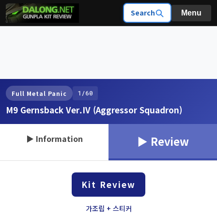
Search
Menu
1/60
Full Metal Panic
M9 Gernsback Ver.IV (Aggressor Squadron)
▶ Information
▶ Review
Kit Review
가조립 + 스티커