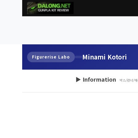
Minami Kotori
Figurerise Labo
▶ Information
박스/런너/매