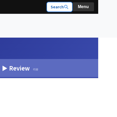
Search
Menu
▶ Review
리뷰