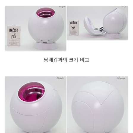
담배갑과의 크기 비교