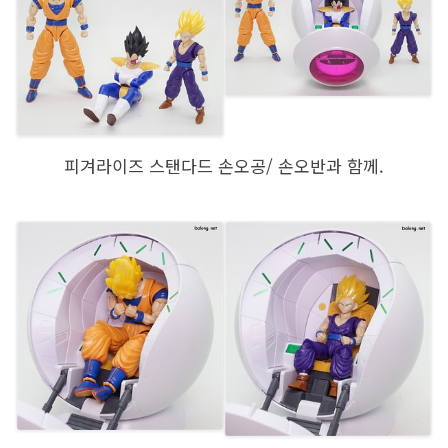
피겨라이즈 스탠다드 손오공/ 손오반과 함께.