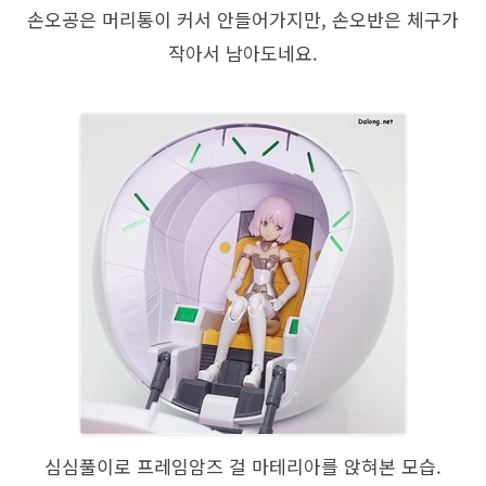
손오공은 머리통이 커서 안들어가지만, 손오반은 체구가
작아서 남아도네요.
심심풀이로 프레임암즈 걸 마테리아를 앉혀본 모습.