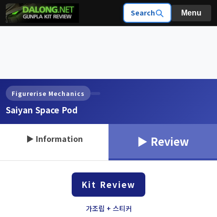
Search
Menu
Figurerise Mechanics
Saiyan Space Pod
▶ Information
▶ Review
Kit Review
가조립 + 스티커