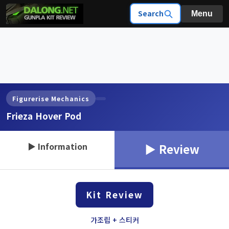
Search
Menu
Figurerise Mechanics
Frieza Hover Pod
▶ Information
▶ Review
Kit Review
가조립 + 스티커