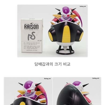
담배갑과의 크기 비교