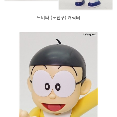
노비타 (노진구) 캐릭터