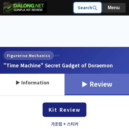
Search
Menu
Figurerise Mechanics
"Time Machine" Secret Gadget of Doraemon
▶ Information
▶ Review
Kit Review
가조립 + 스티커