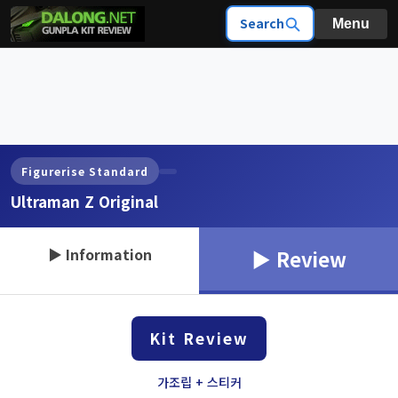
Search
Menu
Figurerise Standard
Ultraman Z Original
▶ Information
▶ Review
Kit Review
가조립 + 스티커