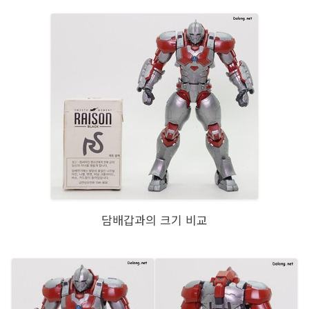
담배갑과의 크기 비교