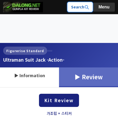
Search
Menu
Figurerise Standard
Ultraman Suit Jack -Action-
▶ Information
▶ Review
Kit Review
가조립 + 스티커