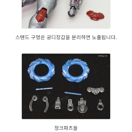
스탠드 구멍은 궁디장갑을 분리하면 노출됩니다.
정크파츠들