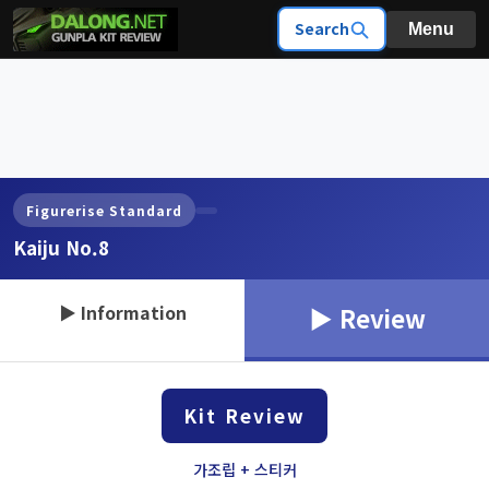
Search
Menu
Figurerise Standard
Kaiju No.8
▶ Information
▶ Review
Kit Review
가조립 + 스티커