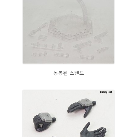
동봉된 스탠드