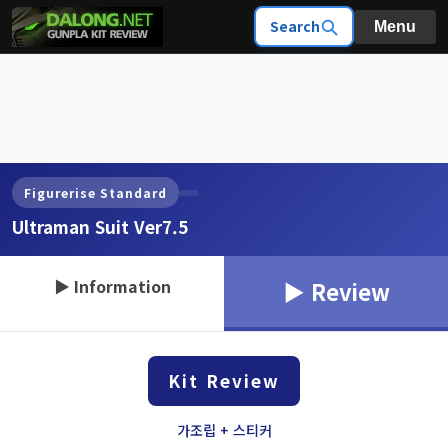
Search
Menu
Figurerise Standard
Ultraman Suit Ver7.5
▶ Information
▶ Review
Kit Review
가조립 + 스티커