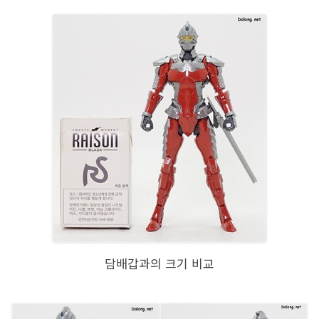
담배갑과의 크기 비교