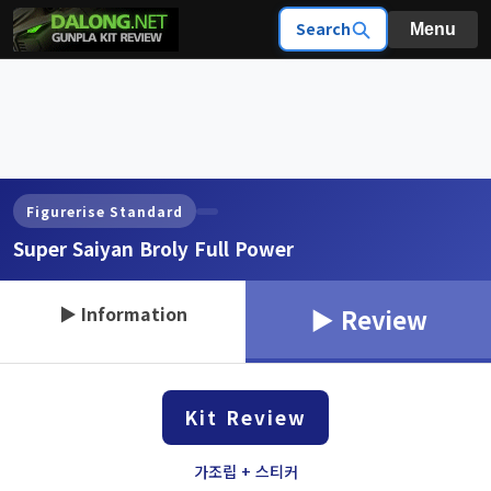
Search
Menu
Figurerise Standard
Super Saiyan Broly Full Power
▶ Information
▶ Review
Kit Review
가조립 + 스티커