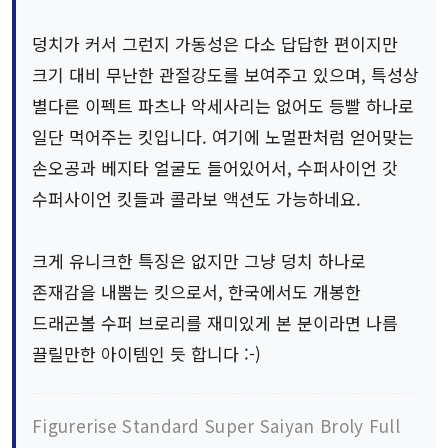
덩치가 커서 그런지 가동성은 다소 답답한 편이지만
크기 대비 무난한 관절강도를 보여주고 있으며, 특성상
별다른 이펙트 파츠나 악세사리는 없어도 등빨 하나로
일단 먹어주는 킷입니다. 여기에 노멀판처럼 얻어맞는
손오공과 베지타 얼굴도 들어있어서, 수퍼사이언 갓
수퍼사이언 킷들과 콜라보 액션도 가능하네요.
크게 유니크한 특징은 없지만 그냥 덩치 하나로
존재감을 내뿜는 킷으로서, 한국에서도 개봉한
드래곤볼 수퍼 브로리를 재미있게 본 분이라면 나름
끌릴만한 아이템인 듯 합니다 :-)
Figurerise Standard Super Saiyan Broly Full