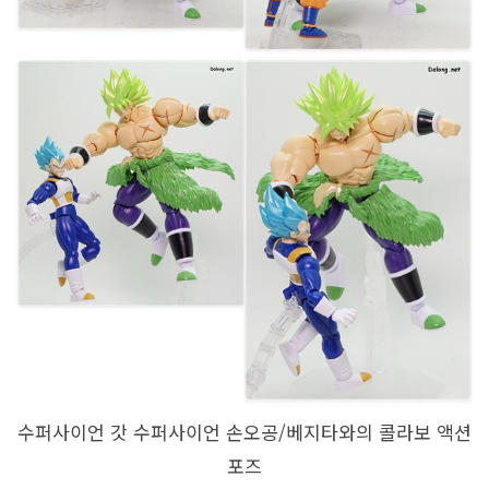
수퍼사이언 갓 수퍼사이언 손오공/베지타와의 콜라보 액션
포즈