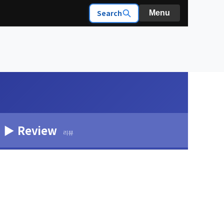
Search
Menu
▶ Review
리뷰