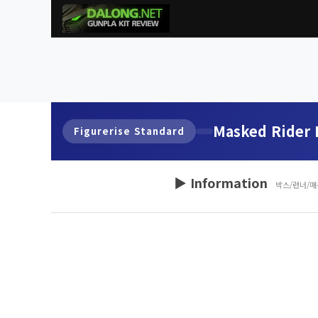
Masked Rider 
Figurerise Standard
▶ Information
박스/런너/매