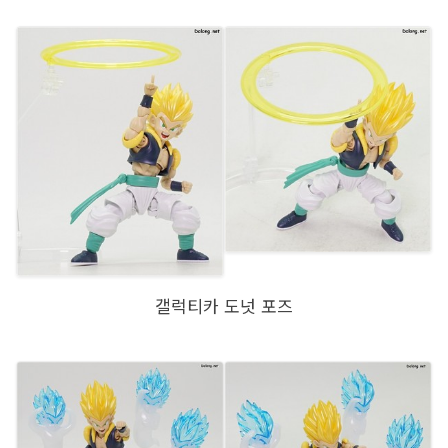
갤럭티카 도넛 포즈