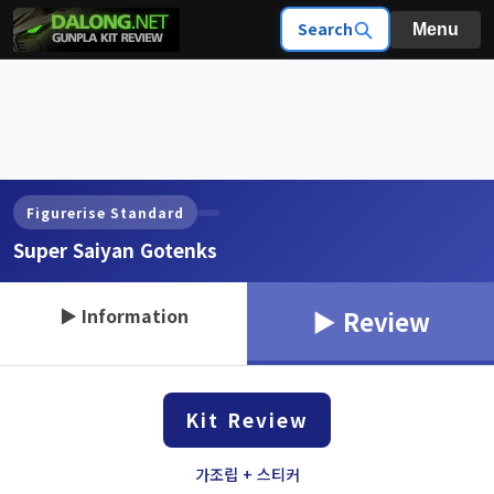
Search
Menu
Figurerise Standard
Super Saiyan Gotenks
▶ Information
▶ Review
Kit Review
가조립 + 스티커