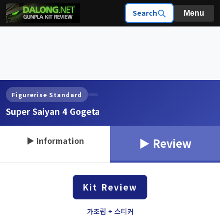
Search
Menu
Figurerise Standard
Super Saiyan 4 Gogeta
▶ Information
▶ Review
Kit Review
가조립 + 스티커