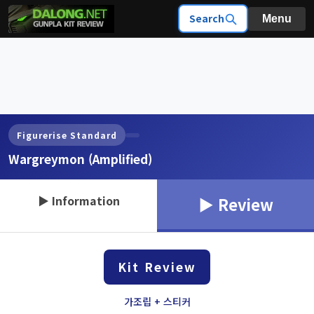
Search
Menu
Figurerise Standard
Wargreymon (Amplified)
▶ Information
▶ Review
Kit Review
가조립 + 스티커