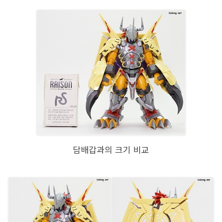
담배갑과의 크기 비교