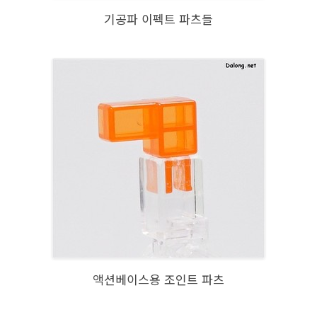
기공파 이펙트 파츠들
액션베이스용 조인트 파츠