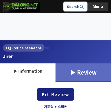
Search
Menu
Figurerise Standard
Jiren
▶ Information
▶ Review
Kit Review
가조립 + 스티커