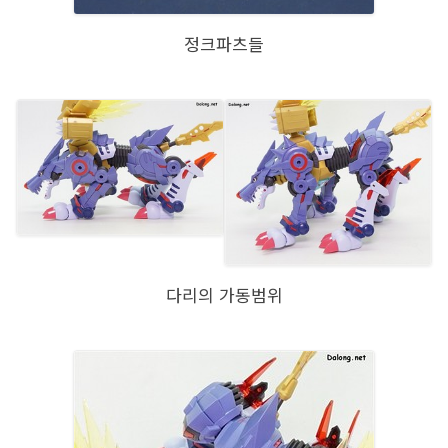
정크파츠들
다리의 가동범위