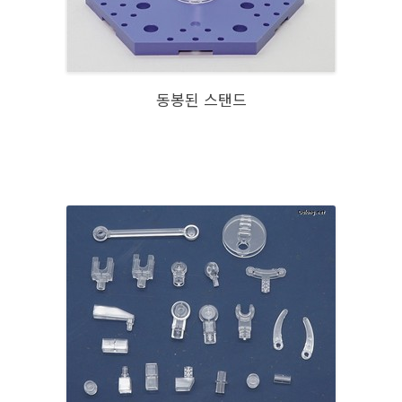
동봉된 스탠드