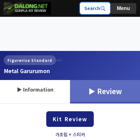
Search
Menu
Figurerise Standard
Metal Garurumon
▶ Information
▶ Review
Kit Review
가조립 + 스티커