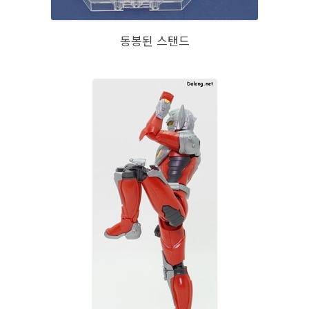
동봉된 스탠드