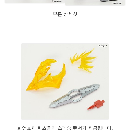
부분 상세샷
화염효과 파츠들과 스페슘 랜서가 제공됩니다.