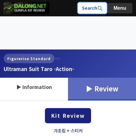
Search
Menu
Figurerise Standard
Ultraman Suit Taro -Action-
▶ Information
▶ Review
Kit Review
가조립 + 스티커