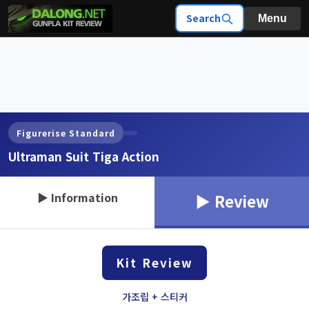
Search
Menu
Figurerise Standard
Ultraman Suit Tiga Action
▶ Information
▶ Review
Kit Review
가조립 + 스티커