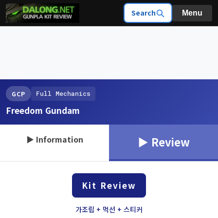
Search
Menu
Full Mechanics
GCP
Freedom Gundam
▶ Information
▶ Review
Kit Review
가조립 + 먹선 + 스티커