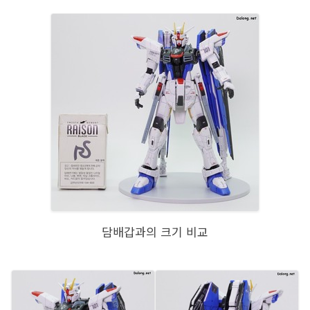
담배갑과의 크기 비교