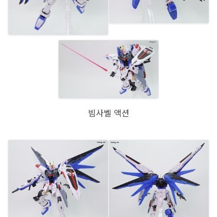
빔사벨 액션