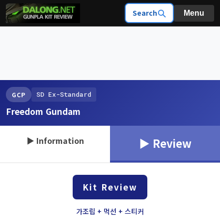
Search
Menu
SD Ex-Standard
GCP
Freedom Gundam
▶ Information
▶ Review
Kit Review
가조립 + 먹선 + 스티커