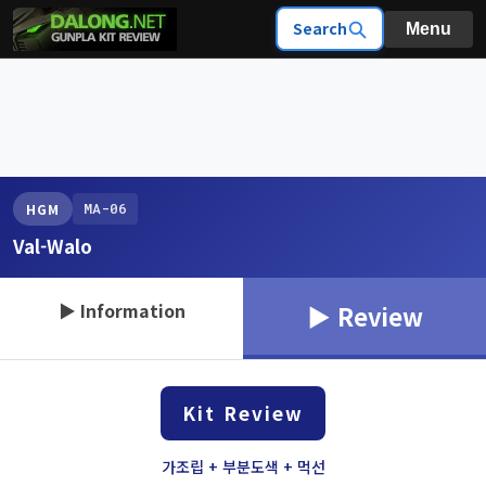
Search
Menu
MA-06
HGM
Val-Walo
▶ Information
▶ Review
Kit Review
가조립 + 부분도색 + 먹선