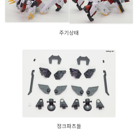
주기상태
정크파츠들