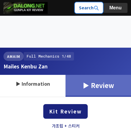
Search
Menu
Full Mechanics 1/48
AMAIM
Mailes Kenbu Zan
▶ Information
▶ Review
Kit Review
가조립 + 스티커