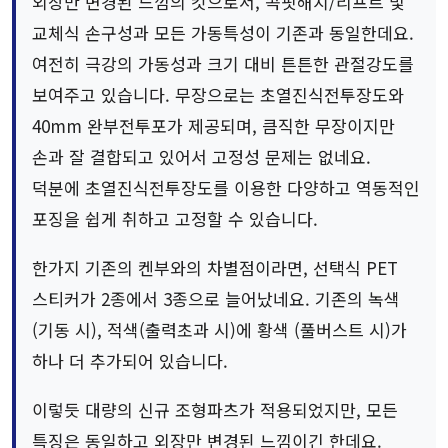
외장만 변경된 느낌의 킷으로서, 콕핏해치/리프트 및
교체식 손구성과 모든 가동특성이 기존과 동일한데요.
여전히 극강의 가동성과 크기 대비 튼튼한 관절강도를
보여주고 있습니다. 무장으로는 초열진식전투장도와
40mm 완부전투포가 제공되며, 큼직한 무장이지만
손과 잘 결합되고 있어서 고정성 문제는 없네요.
덕분에 초열진식전투장도를 이용한 다양하고 역동적인
포징을 쉽게 취하고 고정할 수 있습니다.
한가지 기존의 켄부와의 차별점이라면, 선택식 PET
스티커가 2종에서 3종으로 늘어났네요. 기존의 녹색
(기동 시), 적색(출력초과 시)에 황색 (풀버스트 시)가
하나 더 추가되어 있습니다.
이렇듯 대량의 신규 조형파츠가 적용되었지만, 모든
특징은 동일하고 외장만 변경된 느낌이긴 한데요.