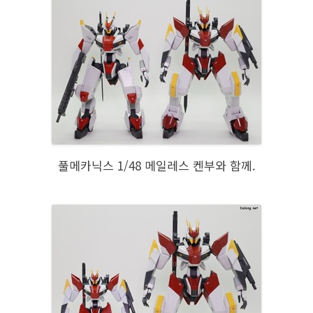
풀메카닉스 1/48 메일레스 켄부와 함께.