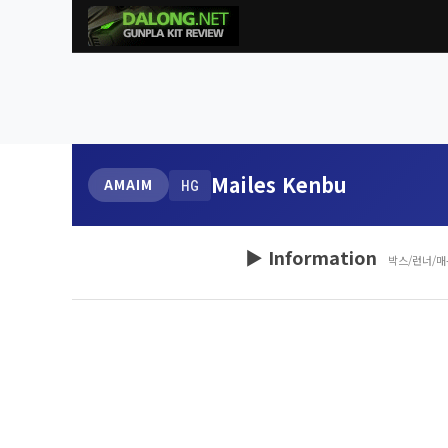
Mailes Kenbu
AMAIM
HG
▶ Information
박스/런너/매