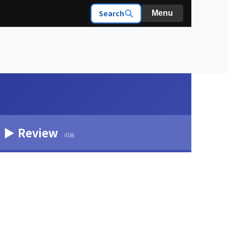
Search
Menu
▶ Review
리뷰