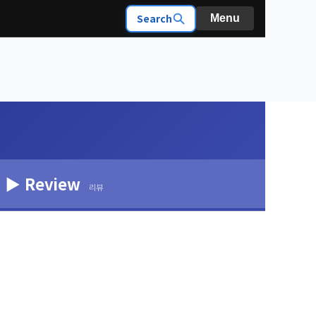
Search
Menu
▶ Review
리뷰