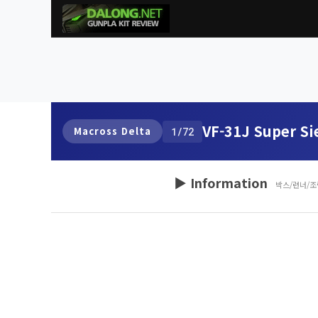
VF-31J Super Si
Macross Delta
1/72
▶ Information
박스/런너/조