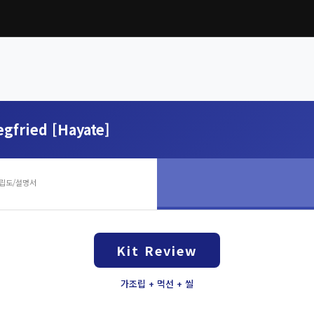
egfried [Hayate]
립도/설명서
Kit Review
가조립 + 먹선 + 씰