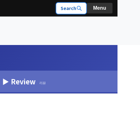
Search
Menu
▶ Review
리뷰