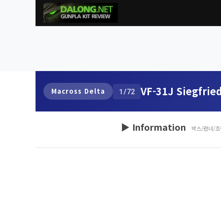
VF-31J Siegfrie
Macross Delta
1/72
▶ Information
박스/런너/조