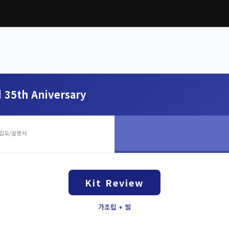
d 35th Aniversary
립도/설명서
Kit Review
가조립 + 씰