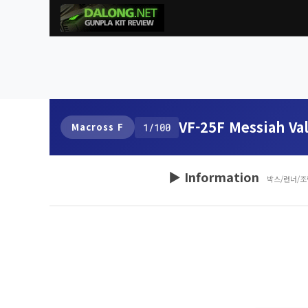
VF-25F Messiah Val
Macross F
1/100
▶ Information
박스/런너/조