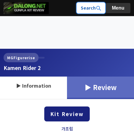
Search
Menu
MGFigurerise
Kamen Rider 2
▶ Information
▶ Review
Kit Review
가조립