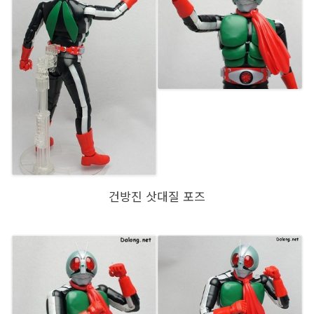
건방진 삿대질 포즈