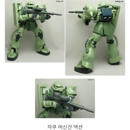
자쿠 머신건 액션