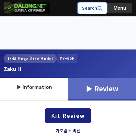
Search
Menu
MS-06F
1/48 Mega Size Model
Zaku II
▶ Information
▶ Review
Kit Review
가조립 + 먹선