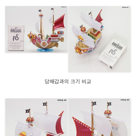
담배갑과의 크기 비교