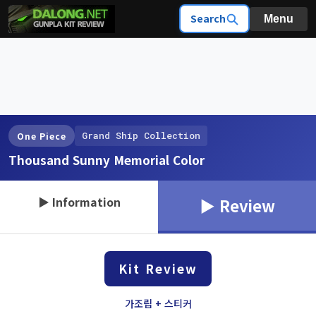
Search
Menu
Grand Ship Collection
One Piece
Thousand Sunny Memorial Color
▶ Information
▶ Review
Kit Review
가조립 + 스티커