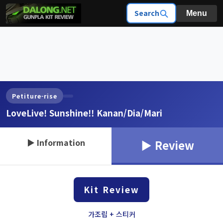
Search
Menu
Petiture-rise
LoveLive! Sunshine!! Kanan/Dia/Mari
▶ Information
▶ Review
Kit Review
가조립 + 스티커