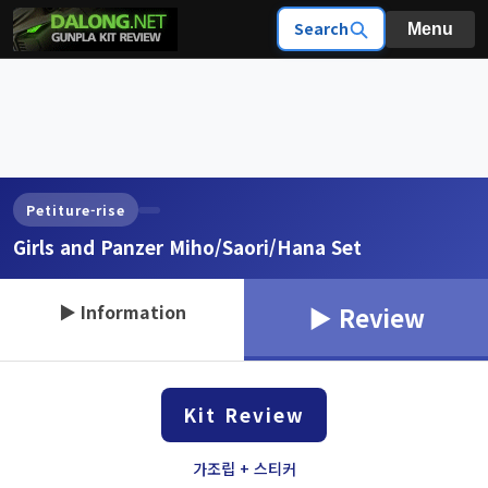
Search
Menu
Petiture-rise
Girls and Panzer Miho/Saori/Hana Set
▶ Information
▶ Review
Kit Review
가조립 + 스티커