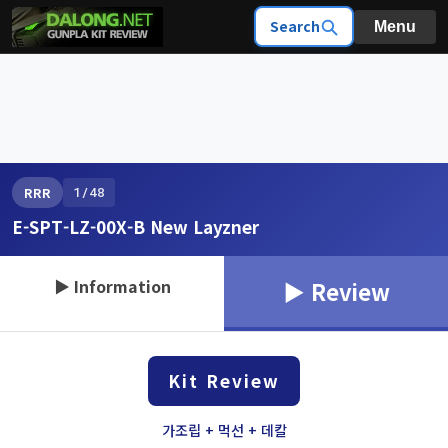
Search
Menu
1/48
RRR
E-SPT-LZ-00X-B New Layzner
▶ Information
▶ Review
Kit Review
가조립 + 먹선 + 데칼