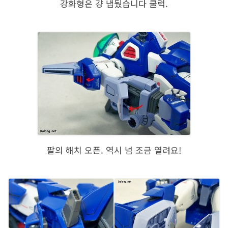
강화형은 걍 냅뒀습니다 쿨럭.
팔의 해치 오픈. 역시 넘 조금 열려요!