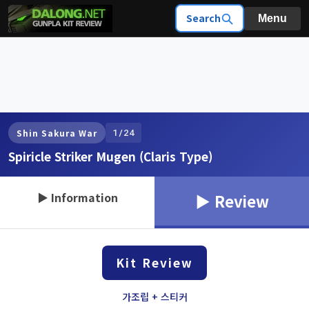
Search
Menu
1/24
Shin Sakura War
Spiricle Striker Mugen (Claris Type)
▶ Information
▶ Review
Kit Review
가조립 + 스티커