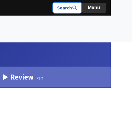
Search
Menu
▶ Review
리뷰