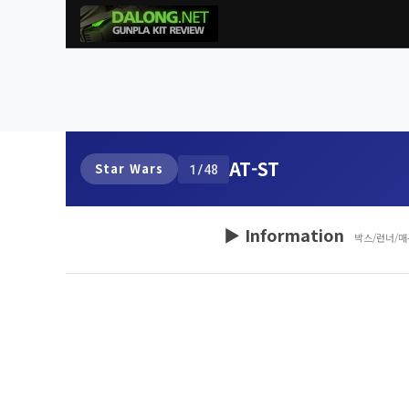
AT-ST
Star Wars
1/48
▶ Information
박스/런너/매