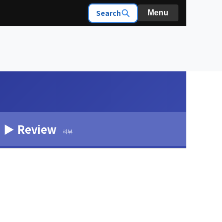
Search
Menu
▶ Review
리뷰