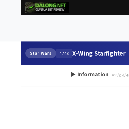
X-Wing Starfighter
Star Wars
1/48
▶ Information
박스/런너/매