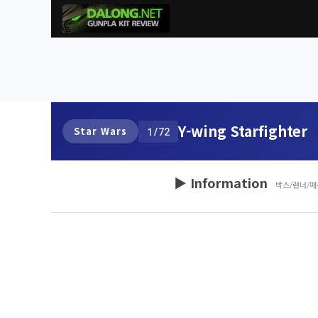
Y-wing Starfighter
Star Wars
1/72
▶ Information
박스/런너/매