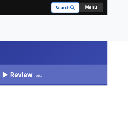
Search
Menu
▶ Review
리뷰