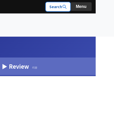
Search
Menu
▶ Review
리뷰