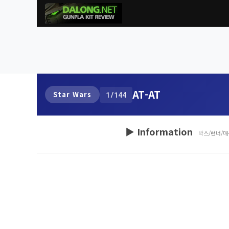
AT-AT
Star Wars
1/144
▶ Information
박스/런너/매