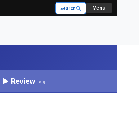
Search
Menu
▶ Review
리뷰