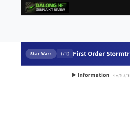
First Order Stormt
Star Wars
1/12
▶ Information
박스/런너/매