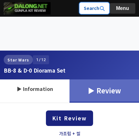
Search
Menu
1/12
Star Wars
BB-8 & D-0 Diorama Set
▶ Information
▶ Review
Kit Review
가조립 + 씰