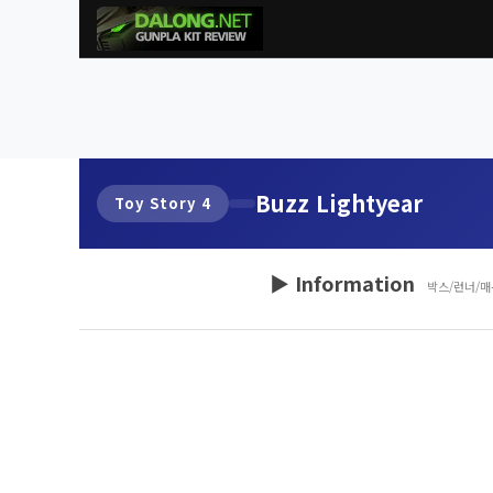
Buzz Lightyear
Toy Story 4
▶ Information
박스/런너/매