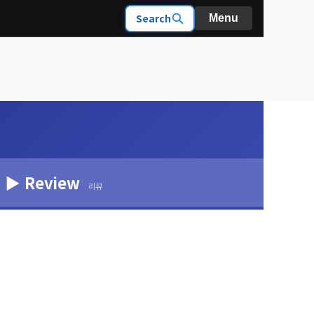
Search
Menu
▶ Review
리뷰