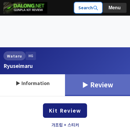
Search
Menu
HG
Wataru
Ryuseimaru
▶ Information
▶ Review
Kit Review
가조립 + 스티커