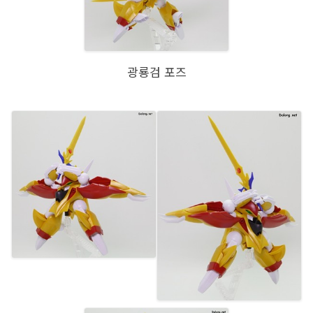
광룡검 포즈