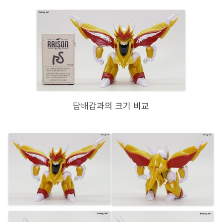
담배갑과의 크기 비교