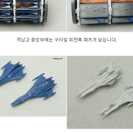
격납고 중앙부에는 구리빛 회전축 파츠가 보입니다.