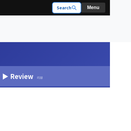
Search
Menu
▶ Review
리뷰