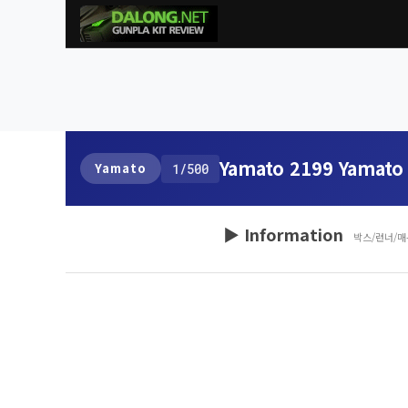
Yamato 2199 Yamato 
Yamato
1/500
▶ Information
박스/런너/매