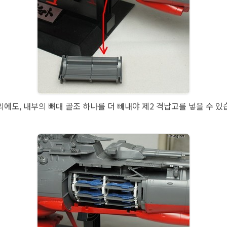
외에도, 내부의 뼈대 골조 하나를 더 빼내야 제2 격납고를 넣을 수 있