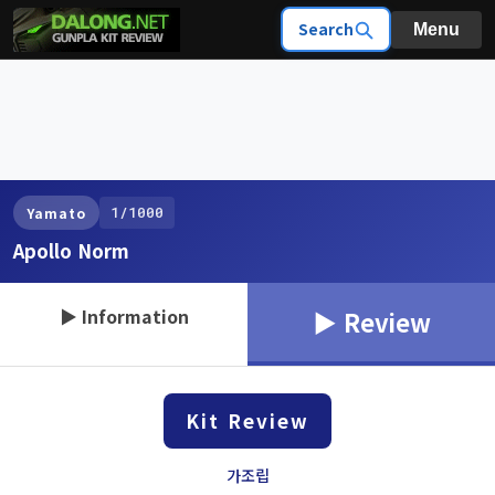
Search
Menu
1/1000
Yamato
Apollo Norm
▶ Information
▶ Review
Kit Review
가조립