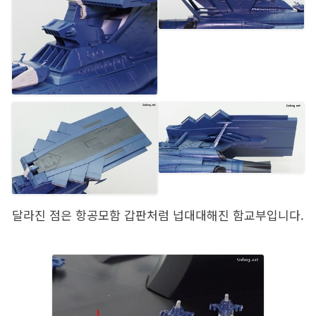
달라진 점은 항공모함 갑판처럼 넙대대해진 함교부입니다.