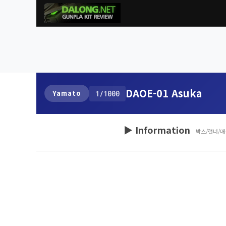
DAOE-01 Asuka
Yamato
1/1000
▶ Information
박스/런너/매