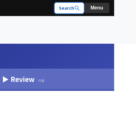
Search
Menu
▶ Review
리뷰