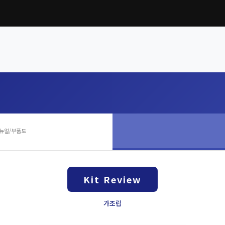
뉴얼/부품도
Kit Review
가조립