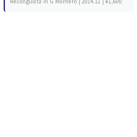
Reconguista in G Montero | 2014.11 | ¥1,600