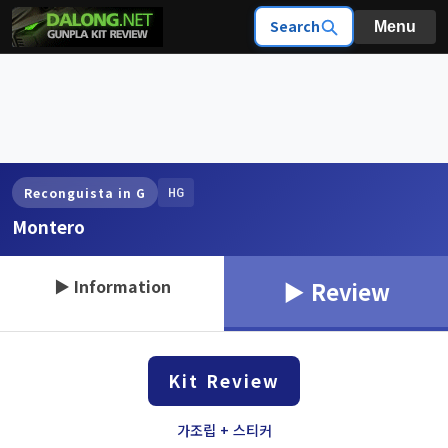
Search
Menu
HG
Reconguista in G
Montero
▶ Information
▶ Review
Kit Review
가조립 + 스티커